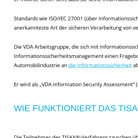
Standards wie ISO/IEC 27001 (über Informationssi
anerkannteste Art der sicheren Verarbeitung von ve
Die VDA Arbeitsgruppe, die sich mit Informationssi
Informationssicherheitsmanagement einen Fragebog
Automobilindustrie an
die Informationssicherheit
ab
Er wird als „VDA Information Security Assessment“ (
WIE FUNKTIONIERT DAS TI
Die Teilnehmer des TISAX®-Verfahrens tauschen üb