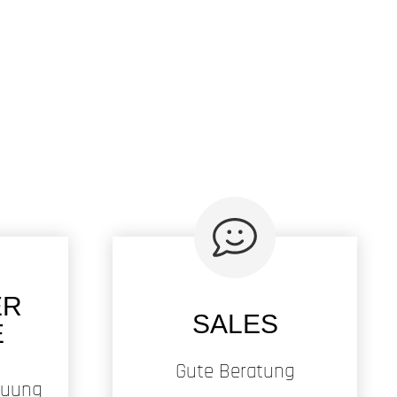
ER
SALES
E
R
Gute Beratung
euung