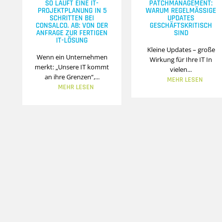
SO LÄUFT EINE IT-
PATCHMANAGEMENT:
PROJEKTPLANUNG IN 5
WARUM REGELMÄSSIGE U
SCHRITTEN BEI
PDATES G
CONSALCO. AB: VON DER
ESCHÄFTSKRITISCH S
ANFRAGE ZUR FERTIGEN
IND
IT-LÖSUNG
Kleine Updates – große
Wenn ein Unternehmen
Wirkung für Ihre IT In
merkt: „Unsere IT kommt
vielen...
an ihre Grenzen“,...
MEHR LESEN
MEHR LESEN