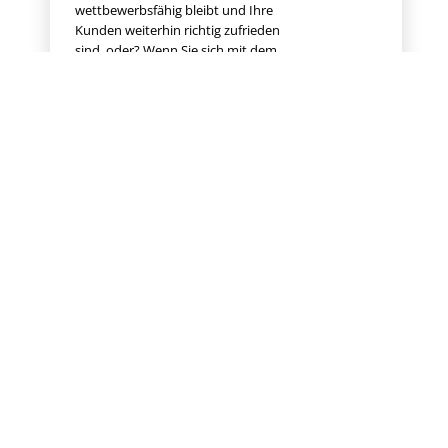
wettbewerbsfähig bleibt und Ihre
Kunden weiterhin richtig zufrieden
sind, oder? Wenn Sie sich mit dem
Thema
Virtualisierung auseinandergesetzt
haben, dann sind Sie mit
Sicherheit nicht an dem Begriff
“virtuelle Maschine”
vorbeigekommen, oder? Die VMs
sind nämlich das Herzstück jeder
Virtualisierung. Schön und gut,
aber vielleicht haben Sie kein
großes IT-Team, das all die
Aufgaben erledigen kann, die zum
Prozess der Virtualisierung
gehören. Oder Ihnen fehlt schlicht
das Expertenwissen, damit die
virtuellen Maschinen sicher und
funktionstüchtig sind. Genau für
diesen Knackpunkt gibt es VM-
Hosting...
MEHR LESEN